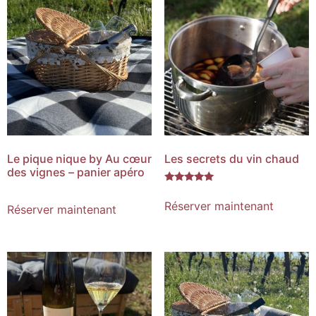
Le pique nique by Au cœur
Les secrets du vin chaud
des vignes – panier apéro
Note
5.00
Réserver maintenant
Réserver maintenant
sur 5