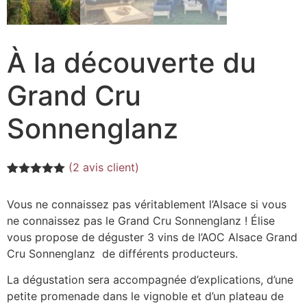
À la découverte du
Grand Cru
Sonnenglanz
(
2
avis client)
Noté
2
5.00
sur 5
Vous ne connaissez pas véritablement l’Alsace si vous
basé sur
notations
ne connaissez pas le Grand Cru Sonnenglanz ! Élise
client
vous propose de déguster 3 vins de l’AOC Alsace Grand
Cru Sonnenglanz de différents producteurs.
La dégustation sera accompagnée d’explications, d’une
petite promenade dans le vignoble
et d’un plateau de