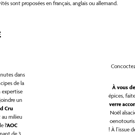
ités sont proposées en français, anglais ou allemand.
E
Concoctez
inutes dans
ncipes de la
À vous de
n expertise
épices, fait
joindre un
verre acco
d Cru
Noël alsac
 au milieu
oenotouris
’AOC
e l
!
À l’issue d
nant de 3