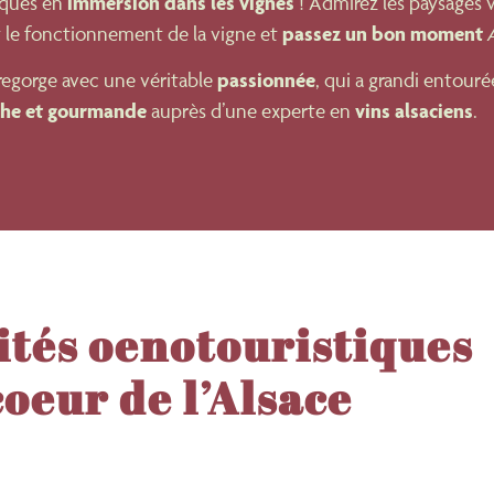
immersion dans les vignes
iques en
! Admirez les paysages v
passez un bon moment
t le fonctionnement de la vigne et
passionnée
regorge avec une véritable
, qui a grandi entouré
che et gourmande
vins alsaciens
auprès d’une experte en
.
ités oenotouristiques
coeur de l’Alsace