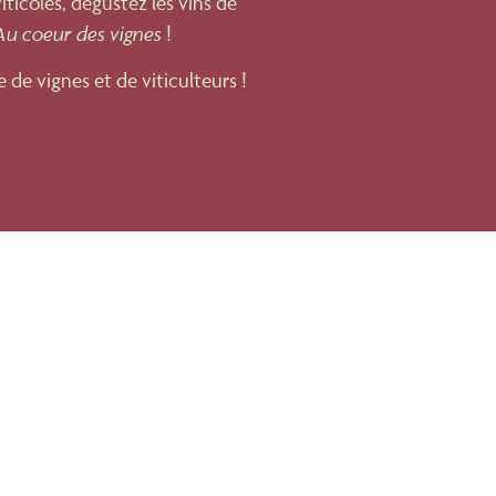
iticoles, dégustez les vins de
Au coeur des vignes
!
e de vignes et de viticulteurs !